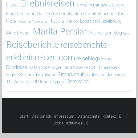
Erlebnisreisen
Elsass
Ernest Hemingway
Europa
Flusskreuzfahrt
Golf
Golf & County Club
Graffiti
Hausboot-Tour
Hotels
Hotel
Karibik
Locaboat
Lutzelbourg
Hotel La Tabaccaia
Marita Persian
Norwegenblog
Marc Chagall
Pisa
Reiseberichte
reiseberichte-
erlebnisreisen.com
reiseblog
Relaxen
Rundreise
Safari
Salzburger Land
Saverne
Schiffshebewerk
Strandurlaub
Segeln
Sri Lanka
Stralsund
Sydney
Sölden
Tempel
Österreich
TUI World of TUI
Urlaub
Zypern
Start
Das bin ich
Impressum
Datenschutz
Kontakt

Cookie-Richtlinie (EU)