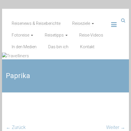
Zum
Inhalt
Reisenews & Reiseberichte
Reiseziele
springen
Fotoreise
Reisetipps
Reise-Videos
In den Medien
Das bin ich
Kontakt
Paprika
← Zurück
Weiter →