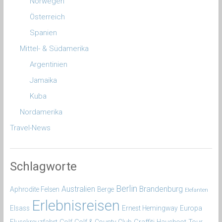
Norwegen
Österreich
Spanien
Mittel- & Südamerika
Argentinien
Jamaika
Kuba
Nordamerika
Travel-News
Schlagworte
Berlin
Australien
Brandenburg
Aphrodite Felsen
Berge
Elefanten
Erlebnisreisen
Elsass
Ernest Hemingway
Europa
Flusskreuzfahrt
Golf
Golf & County Club
Graffiti
Hausboot-Tour