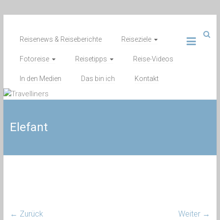
Zum
Inhalt
Reisenews & Reiseberichte
Reiseziele
springen
Fotoreise
Reisetipps
Reise-Videos
In den Medien
Das bin ich
Kontakt
Elefant
← Zurück
Weiter →