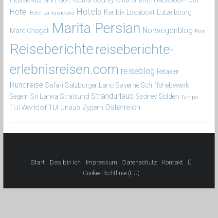
Hotels
Hotel
Karibik
Locaboat
Lutzelbourg
Hotel La Tabaccaia
Marita Persian
Norwegenblog
Marc Chagall
Pisa
Reiseberichte
reiseberichte-
erlebnisreisen.com
reiseblog
Relaxen
Rundreise
Safari
Salzburger Land
Saverne
Schiffshebewerk
Strandurlaub
Segeln
Sri Lanka
Stralsund
Sydney
Sölden
Tempel
Österreich
TUI World of TUI
Urlaub
Zypern
Start
Das bin ich
Impressum
Datenschutz
Kontakt

Cookie-Richtlinie (EU)