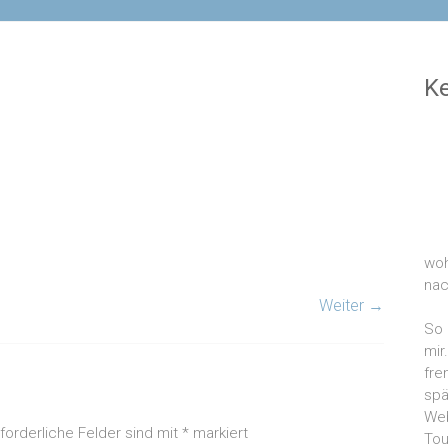
Ke
woh
nac
Weiter →
So 
mir
fre
spä
We
rforderliche Felder sind mit
*
markiert
Tou