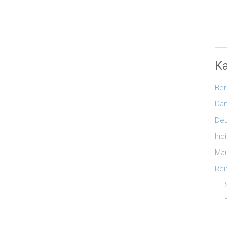
Ka
Ber
Dä
Deu
Ind
Mau
Rei