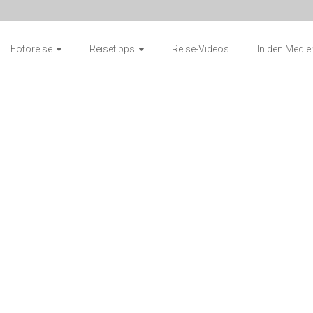
Fotoreise
Reisetipps
Reise-Videos
In den Medie