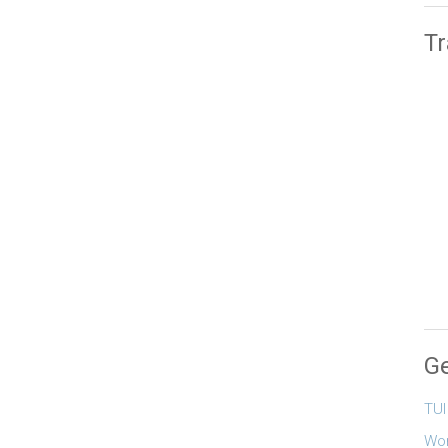
Tr
Ge
TUI
Wor