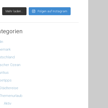
Mehr laden...
Folgen auf Instagram
tegorien
lin
nemark
tschland
ischer Ozean
ritius
setipps
Städtereise
Themenurlaub
Aktiv