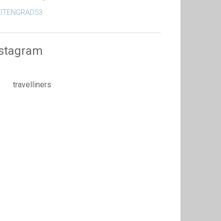
EITENGRAD53
nstagram
travelliners