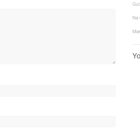
Guc
Na 
Mar
Y