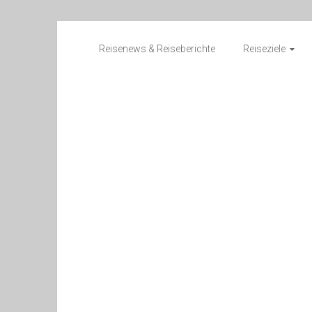
Zum
Inhalt
Reisenews & Reiseberichte
Reiseziele
springen