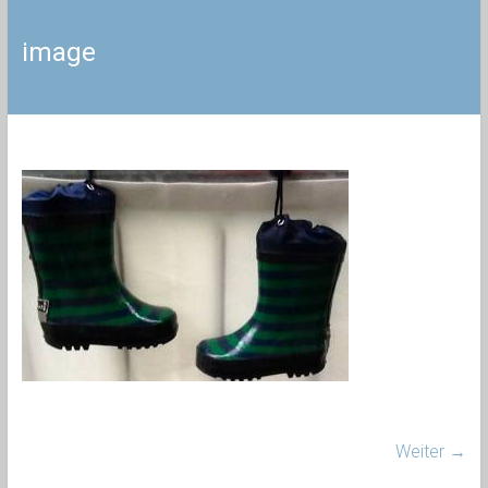
image
Weiter →