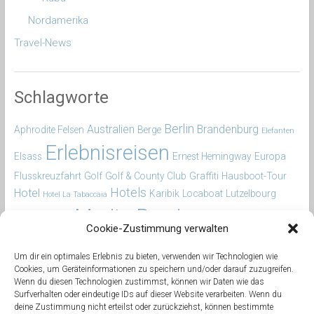
Nordamerika
Travel-News
Schlagworte
Berlin
Australien
Brandenburg
Aphrodite Felsen
Berge
Elefanten
Erlebnisreisen
Elsass
Ernest Hemingway
Europa
Flusskreuzfahrt
Golf
Golf & County Club
Graffiti
Hausboot-Tour
Hotels
Hotel
Karibik
Locaboat
Lutzelbourg
Hotel La Tabaccaia
Marita Persian
Norwegenblog
Marc Chagall
Pisa
Cookie-Zustimmung verwalten
Reiseberichte
reiseberichte-
Um dir ein optimales Erlebnis zu bieten, verwenden wir Technologien wie
Cookies, um Geräteinformationen zu speichern und/oder darauf zuzugreifen.
erlebnisreisen.com
reiseblog
Relaxen
Wenn du diesen Technologien zustimmst, können wir Daten wie das
Surfverhalten oder eindeutige IDs auf dieser Website verarbeiten. Wenn du
Rundreise
Safari
Salzburger Land
Saverne
Schiffshebewerk
deine Zustimmung nicht erteilst oder zurückziehst, können bestimmte