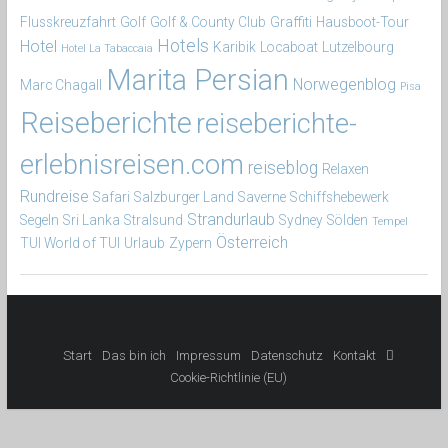
Flusskreuzfahrt
Golf
Golf & County Club
Graffiti
Hausboot-Tour
Hotels
Hotel
Karibik
Locaboat
Lutzelbourg
Hotel La Tabaccaia
Marita Persian
Norwegenblog
Marc Chagall
Pisa
Reiseberichte
reiseberichte-
erlebnisreisen.com
reiseblog
Relaxen
Rundreise
Safari
Salzburger Land
Saverne
Schiffshebewerk
Strandurlaub
Segeln
Sri Lanka
Stralsund
Sydney
Sölden
Tempel
Österreich
TUI World of TUI
Urlaub
Zypern
Start
Das bin ich
Impressum
Datenschutz
Kontakt

Cookie-Richtlinie (EU)