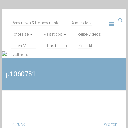
Zum
Inhalt
Reisenews & Reiseberichte
Reiseziele
springen
Fotoreise
Reisetipps
Reise-Videos
In den Medien
Das bin ich
Kontakt
p1060781
← Zurück
Weiter →